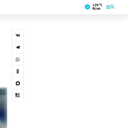
+29 °С
Ясно