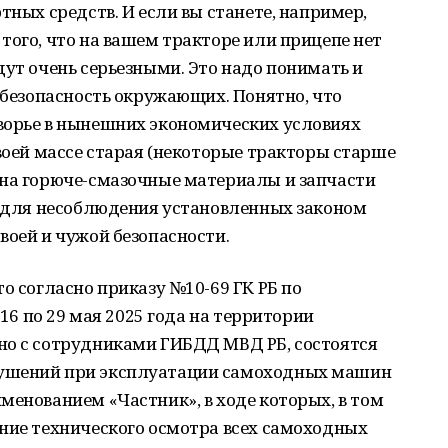
тных средств. И если вы станете, например,
того, что на вашем тракторе или прицепе нет
дут очень серьезными. Это надо понимать и
а безопасность окружающих. Понятно, что
ворье в нынешних экономических условиях
своей массе старая (некоторые тракторы старше
 на горюче-смазочные материалы и запчасти
д для несоблюдения установленных законом
воей и чужой безопасности.
о согласно приказу №10-69 ГК РБ по
 16 по 29 мая 2025 года на территории
но с сотрудниками ГИБДД МВД РБ, состоятся
рушений при эксплуатации самоходных машин
менованием «Частник», в ходе которых, в том
ение технического осмотра всех самоходных