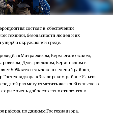
ероприятия состоят в обеспечении
ой техники, безопасности людей и их
я ущерба окружающей среде.
роведён в Матраевском, Верхнегалеевском,
аровском, Дмитриевском, Бердяшском и
ляет 50% всех сельских поселений района, –
р Гостехнадзора в Зилаирском районе Ильгиз
чередной раз могу отметить жителей сельского
оторые очень добросовестно относятся к
ре района, по данным Гостехнадзора,