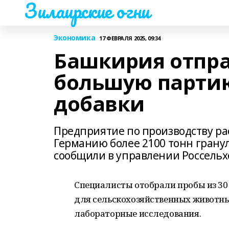
Зилаирские огни
Экономика
17 ФЕВРАЛЯ 2025, 09:34
Башкирия отпра
большую парти
добавки
Предприятие по производству ра
Германию более 2100 тонн грану
сообщили в управлении Россельх
Специалисты отобрали пробы из 30
для сельскохозяйственных животны
лабораторные исследования.