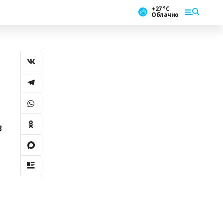
+27 °С
Облачно
в