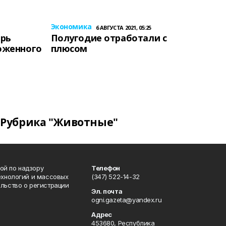
Экономика
6 АВГУСТА 2021, 05:25
ерь
Полугодие отработали с
оженного
плюсом
Рубрика "Животные"
ой по надзору
Телефон
ехнологий и массовых
(347) 522-14-32
льство о регистрации
Эл. почта
ogni.gazeta@yandex.ru
Адрес
453680, Республика