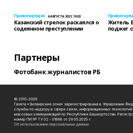
Правопорядок
Правопоря
6 АВГУСТА 2021, 10:03
Казанский стрелок раскаялся о
Житель 
содеянном преступлении
поджег 
Партнеры
Фотобанк журналистов РБ
© 2015-2026
Газета «Зилаирские огни» зарегистрирована в Управлении Фе
службы по надзору в сфере связи, информационных технологий
массовых коммуникаций по Республике Башкортостан. Регистр
номер ПИ № ТУ 02 - 01866 от 29.05.2025 г.
Об использовании персональных данных