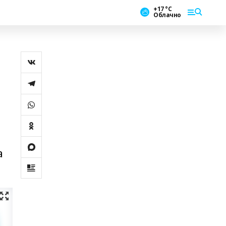
+17 °С
Облачно
а