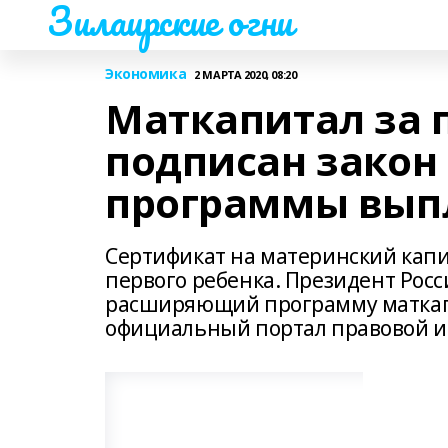
Зилаирские огни
Экономика
2 МАРТА 2020, 08:20
Маткапитал за п
подписан закон
программы вып
Сертификат на материнский капи
первого ребенка. Президент Рос
расширяющий программу маткапит
официальный портал правовой 