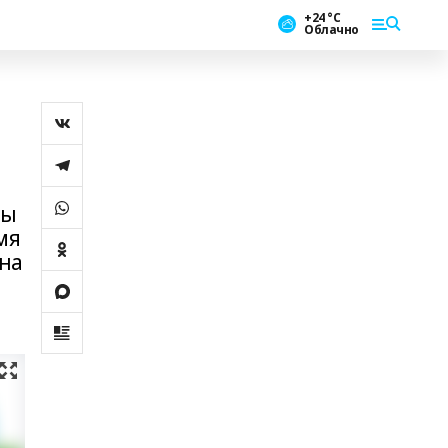
+24 °С
Облачно
ты
мя
 на