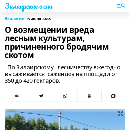
Зилаирские огни
Экология
19 ИЮНЯ , 06:05
О возмещении вреда
лесным культурам,
причиненного бродячим
скотом
По Зилаирскому лесничеству ежегодно
высаживается саженцев на площади от
350 до 420 гектаров.