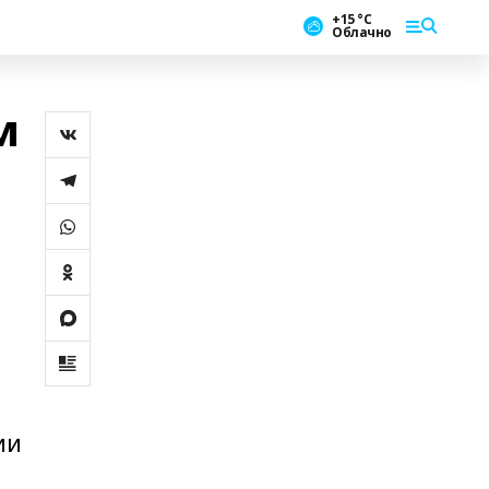
+15 °С
Облачно
м
о
ии