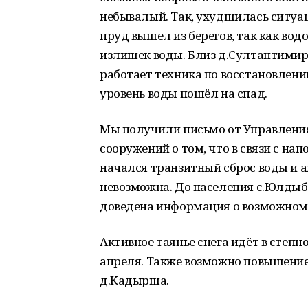
небывалый. Так, ухудшилась ситуаци
пруд вышел из берегов, так как вод
излишек воды. Близ д.Султантимир
работает техника по восстановлени
уровень воды пошёл на спад.
Мы получили письмо от Управлени
сооружений о том, что в связи с н
начался транзитный сброс воды и 
невозможна. До населения с.Юлдыб
доведена информация о возможном 
Активное таянье снега идёт в степно
апреля. Также возможно повышение 
д.Кадырша.