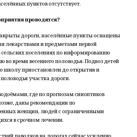
селённых пунктов отсутствует.
оприятия проводятся?
 закрыты дороги, населённые пункты оснащены
и лекарствами и предметами первой
в сельских поселениях по информированию
ю во время весеннего половодья. Подвоз детей
ю школу приостановлен до открытия и
 половодья участка дороги.
водоёмами, где по прогнозам синоптиков
позже, даны рекомендации по
менных женщин, людей с ограниченными
хся в срочном лечении.
ствий паводков на дорогах сейчас усиленно