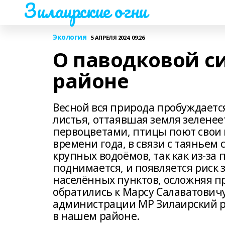
Зилаирские огни
Экология
5 АПРЕЛЯ 2024, 09:26
О паводковой с
районе
Весной вся природа пробуждается
листья, оттаявшая земля зелене
первоцветами, птицы поют свои 
времени года, в связи с таяньем 
крупных водоёмов, так как из-за 
поднимается, и появляется риск
населённых пунктов, осложняя 
обратились к Марсу Салаватовичу
администрации МР Зилаирский ра
в нашем районе.