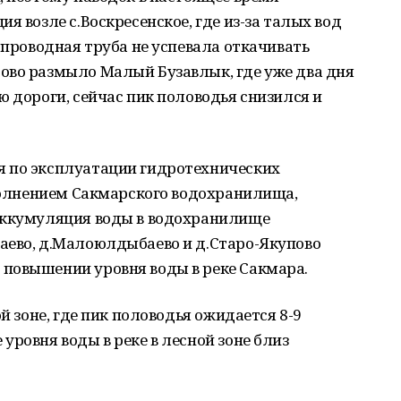
я возле с.Воскресенское, где из-за талых вод
опроводная труба не успевала откачивать
ово размыло Малый Бузавлык, где уже два дня
ю дороги, сейчас пик половодья снизился и
я по эксплуатации гидротехнических
аполнением Сакмарского водохранилища,
аккумуляция воды в водохранилище
аево, д.Малоюлдыбаево и д.Старо-Якупово
повышении уровня воды в реке Сакмара.
й зоне, где пик половодья ожидается 8-9
уровня воды в реке в лесной зоне близ