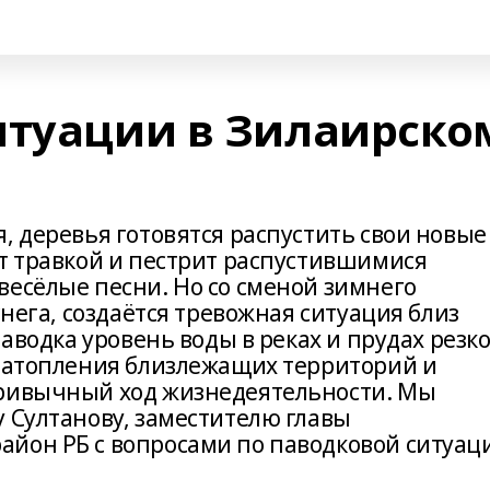
итуации в Зилаирско
, деревья готовятся распустить свои новые
ет травкой и пестрит распустившимися
весёлые песни. Но со сменой зимнего
снега, создаётся тревожная ситуация близ
паводка уровень воды в реках и прудах резк
 затопления близлежащих территорий и
привычный ход жизнедеятельности. Мы
 Султанову, заместителю главы
йон РБ с вопросами по паводковой ситуац