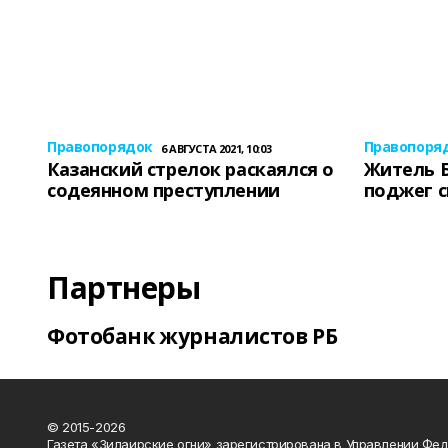
Правопорядок
Правопоря
6 АВГУСТА 2021, 10:03
Казанский стрелок раскаялся о
Житель 
содеянном преступлении
поджег 
Партнеры
Фотобанк журналистов РБ
© 2015-2026
Газета «Зилаирские огни» зарегистрирована в Управлении Фе