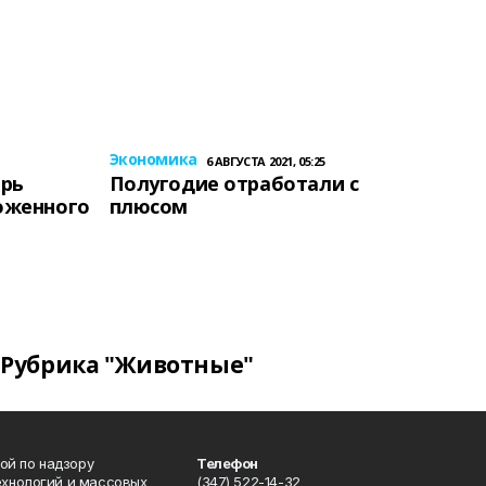
Экономика
6 АВГУСТА 2021, 05:25
ерь
Полугодие отработали с
оженного
плюсом
Рубрика "Животные"
ой по надзору
Телефон
ехнологий и массовых
(347) 522-14-32