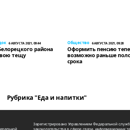
док
Общество
6 АВГУСТА 2021, 09:44
6 АВГУСТА 2021, 09:28
Белорецкого района
Оформить пенсию теп
свою тещу
возможно раньше пол
срока
Рубрика "Еда и напитки"
Зарегистрировано Управлением Федеральной служб
деральной
законодательства в сфере связи, информационных т