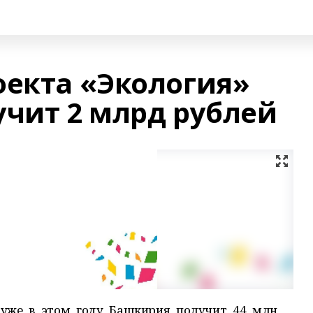
оекта «Экология»
учит 2 млрд рублей
 уже в этом году Башкирия получит 44 млн