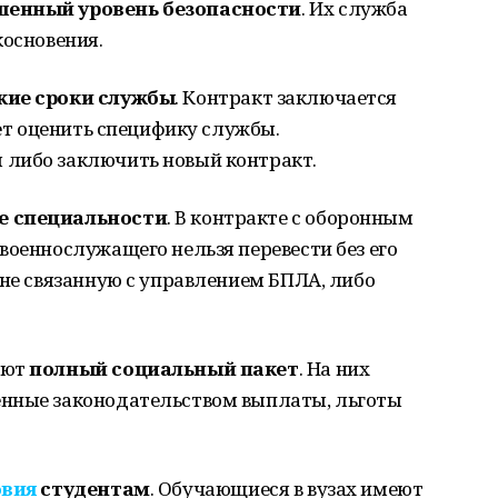
шенный уровень безопасности
. Их служба
косновения.
кие сроки службы
. Контракт заключается
яет оценить специфику службы.
 либо заключить новый контракт.
е специальности
. В контракте с оборонным
военнослужащего нельзя перевести без его
 не связанную с управлением БПЛА, либо
ают
полный социальный пакет
. На них
енные законодательством выплаты, льготы
овия
студентам
. Обучающиеся в вузах имеют