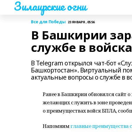
Зилаирские огни
Все для Победы
23 ЯНВАРЯ , 05:56
В Башкирии зара
службе в войск
В Telegram открылся чат-бот «Сл
Башкортостан». Виртуальный по
актуальные вопросы о службе в в
Ранее в Башкирии обновился сайт о
желающих служить в зоне проведе
о преимуществах войск БПЛА, соо
Напомним
главные преимущества с