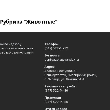
Рубрика "Животные"
ой по надзору
Телефон
ехнологий и массовых
(347) 522-14-32
льство о регистрации
Эл. почта
ogni.gazeta@yandex.ru
Адрес
453680, Республика
Башкортостан, Зилаирский район,
с. Зилаир, ул. Ленина,64 А
Рекламная служба
(347) 522-14-86
Приемная
(347) 522-14-86
Отдел кадров