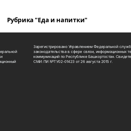
Рубрика "Еда и напитки"
Зарегистрировано Управлением Федеральной служб
деральной
законодательства в сфере связи, информационных т
 и
коммуникаций по Республике Башкортостан. Свидете
ационный
СМИ: ПИ №ТУ02-01423 от 26 августа 2015 г.