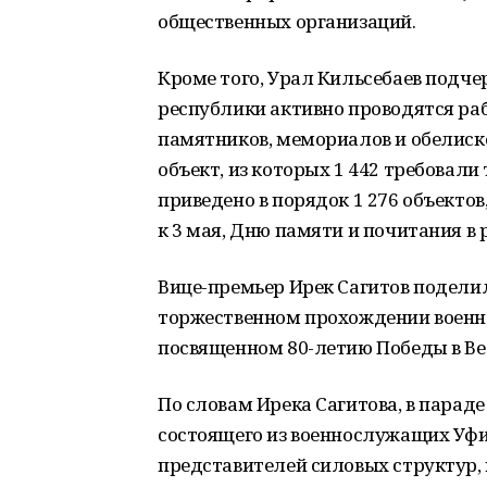
общественных организаций.
Кроме того, Урал Кильсебаев подче
республики активно проводятся ра
памятников, мемориалов и обелиско
объект, из которых 1 442 требовал
приведено в порядок 1 276 объекто
к 3 мая, Дню памяти и почитания в 
Вице-премьер Ирек Сагитов подел
торжественном прохождении военно
посвященном 80-летию Победы в Ве
По словам Ирека Сагитова, в параде
состоящего из военнослужащих Уфи
представителей силовых структур, 