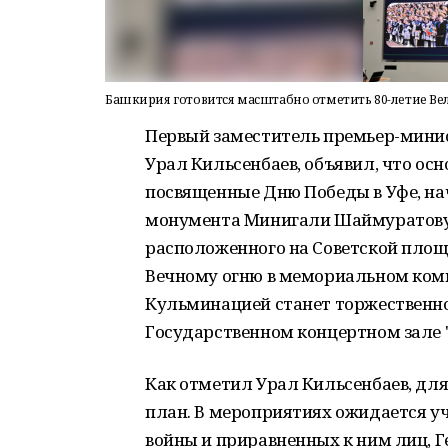
Башкирия готовится масштабно отметить 80-летие В
Первый заместитель премьер-минис
Урал Кильсенбаев, объявил, что о
посвященные Дню Победы в Уфе, нач
монумента Минигали Шаймуратову, 
расположенного на Советской площа
Вечному огню в мемориальном комп
Кульминацией станет торжественно
Государственном концертном зале 
Как отметил Урал Кильсенбаев, дл
план. В мероприятиях ожидается у
войны и приравненных к ним лиц, Г