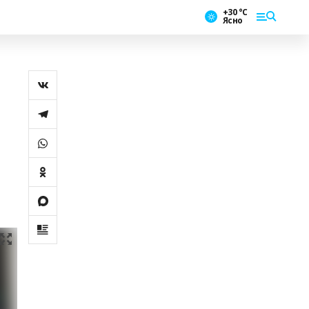
+30 °С
Ясно