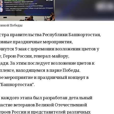
еликой Победы
тра правительства Республики Башкортостан,
сновные праздничные мероприятия,
нутся 9 мая с церемонии возложения цветов у
Герою России, генерал-майору,
ди. За этим последует возложение цветов к
лексе, находящемся в парке Победы.
е мероприятие и праздничный концерт в
"Башкортостан".
я каждого этапа был разработан детальный
частие ветеранов Великой Отечественной
ероев России и представителей различных