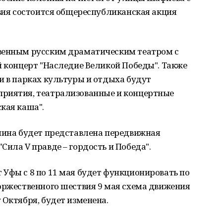
твия состоится общереспубликанская акция
твенным русским драматическим театром с
й концерт "Наследие Великой Победы". Также
и в парках культуры и отдыха будут
приятия, театрализованные и концертные
кая каша".
енина будет представлена передвижная
Сила V правде – гордость и Победа".
Уфы с 8 по 11 мая будет функционировать по
оржественного шествия 9 мая схема движения
 Октября, будет изменена.